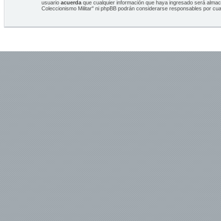
usuario
acuerda
que cualquier información que haya ingresado será alma
Coleccionismo Militar" ni phpBB podrán considerarse responsables por cua