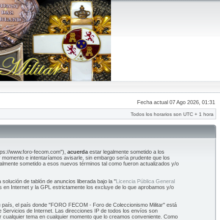
Fecha actual 07 Ago 2026, 01:31
Todos los horarios son UTC + 1 hora
tps://www.foro-fecom.com"),
acuerda
estar legalmente sometido a los
 momento e intentaríamos avisarle, sin embargo sería prudente que los
almente sometido a esos nuevos términos tal como fueron actualizados y/o
olución de tablón de anuncios liberada bajo la "
Licencia Pública General
s en Internet y la GPL estrictamente los excluye de lo que aprobamos y/o
 su país, el país donde "FORO FECOM - Foro de Coleccionismo Militar" está
Servicios de Internet. Las direcciones IP de todos los envíos son
ar cualquier tema en cualquier momento que lo creamos conveniente. Como