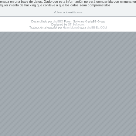
cenada en una base de datos. Dado que esta información no será compartida con ninguna t
lquier intento de hacking que conlleve a que los datos sean comprometidos.
Volver a identificarse
Desarrollado por
phpBB
® Forum Software © phpBB Group
Designed by
ST Software
.
Traducción al español por
Huan Manwë
para
phpBB-Es.COM