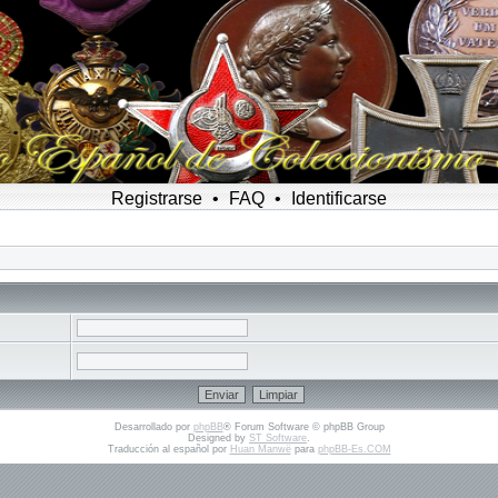
Registrarse
•
FAQ
•
Identificarse
Desarrollado por
phpBB
® Forum Software © phpBB Group
Designed by
ST Software
.
Traducción al español por
Huan Manwë
para
phpBB-Es.COM