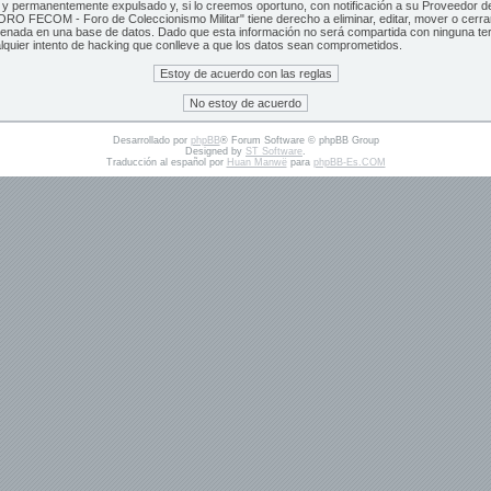
y permanentemente expulsado y, si lo creemos oportuno, con notificación a su Proveedor de 
RO FECOM - Foro de Coleccionismo Militar" tiene derecho a eliminar, editar, mover o cerr
cenada en una base de datos. Dado que esta información no será compartida con ninguna t
lquier intento de hacking que conlleve a que los datos sean comprometidos.
Desarrollado por
phpBB
® Forum Software © phpBB Group
Designed by
ST Software
.
Traducción al español por
Huan Manwë
para
phpBB-Es.COM