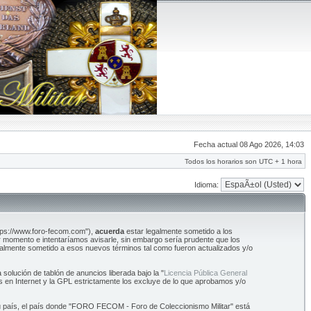
Fecha actual 08 Ago 2026, 14:03
Todos los horarios son UTC + 1 hora
Idioma:
tps://www.foro-fecom.com"),
acuerda
estar legalmente sometido a los
 momento e intentaríamos avisarle, sin embargo sería prudente que los
almente sometido a esos nuevos términos tal como fueron actualizados y/o
olución de tablón de anuncios liberada bajo la "
Licencia Pública General
s en Internet y la GPL estrictamente los excluye de lo que aprobamos y/o
 su país, el país donde "FORO FECOM - Foro de Coleccionismo Militar" está