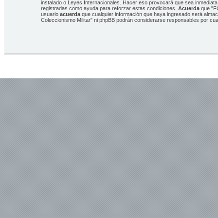
instalado o Leyes Internacionales. Hacer eso provocará que sea inmediata 
registradas como ayuda para reforzar estas condiciones.
Acuerda
que "FO
usuario
acuerda
que cualquier información que haya ingresado será alma
Coleccionismo Militar" ni phpBB podrán considerarse responsables por cua