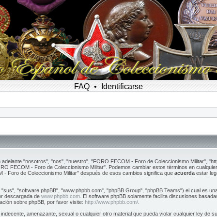
FAQ
•
Identificarse
 adelante "nosotros", "nos", "nuestro", "FORO FECOM - Foro de Coleccionismo Militar", "ht
"FORO FECOM - Foro de Coleccionismo Militar". Podemos cambiar estos términos en cualquier
 - Foro de Coleccionismo Militar" después de esos cambios significa que
acuerda
estar leg
, "sus", "software phpBB", "www.phpbb.com", "phpBB Group", "phpBB Teams") el cual es una s
ser descargada de
www.phpbb.com
. El software phpBB solamente facilita discusiones basada
ción sobre phpBB, por favor visite:
http://www.phpbb.com/
.
, indecente, amenazante, sexual o cualquier otro material que pueda violar cualquier ley de