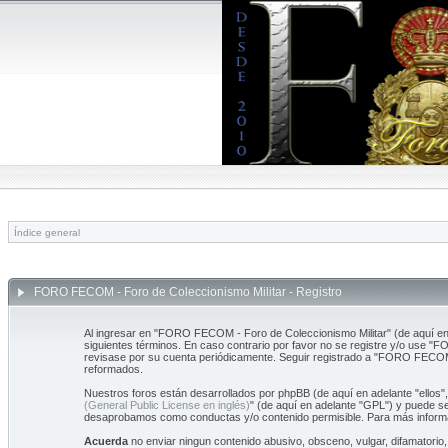
Índice general
FORO FECOM - Foro de Coleccionismo Militar - Registro
Al ingresar en "FORO FECOM - Foro de Coleccionismo Militar" (de aquí en
siguientes términos. En caso contrario por favor no se registre y/o use 
revisase por su cuenta periódicamente. Seguir registrado a "FORO FECOM
reformados.
Nuestros foros están desarrollados por phpBB (de aquí en adelante "ellos"
(General Public License en inglés)
" (de aquí en adelante "GPL") y puede 
desaprobamos como conductas y/o contenido permisible. Para más informa
Acuerda
no enviar ningun contenido abusivo, obsceno, vulgar, difamatorio