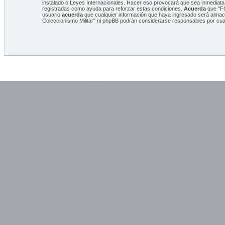
instalado o Leyes Internacionales. Hacer eso provocará que sea inmediata 
registradas como ayuda para reforzar estas condiciones.
Acuerda
que "FO
usuario
acuerda
que cualquier información que haya ingresado será alma
Coleccionismo Militar" ni phpBB podrán considerarse responsables por cua