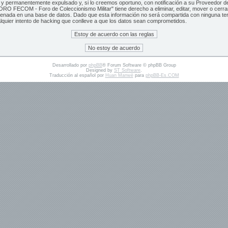
y permanentemente expulsado y, si lo creemos oportuno, con notificación a su Proveedor de 
RO FECOM - Foro de Coleccionismo Militar" tiene derecho a eliminar, editar, mover o cerr
cenada en una base de datos. Dado que esta información no será compartida con ninguna t
lquier intento de hacking que conlleve a que los datos sean comprometidos.
Desarrollado por
phpBB
® Forum Software © phpBB Group
Designed by
ST Software
.
Traducción al español por
Huan Manwë
para
phpBB-Es.COM