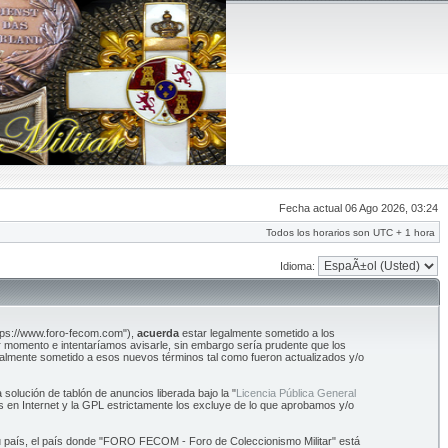
Fecha actual 06 Ago 2026, 03:24
Todos los horarios son UTC + 1 hora
Idioma:
tps://www.foro-fecom.com"),
acuerda
estar legalmente sometido a los
 momento e intentaríamos avisarle, sin embargo sería prudente que los
almente sometido a esos nuevos términos tal como fueron actualizados y/o
olución de tablón de anuncios liberada bajo la "
Licencia Pública General
s en Internet y la GPL estrictamente los excluye de lo que aprobamos y/o
 su país, el país donde "FORO FECOM - Foro de Coleccionismo Militar" está