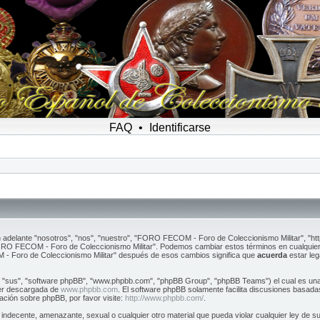
FAQ
•
Identificarse
 adelante "nosotros", "nos", "nuestro", "FORO FECOM - Foro de Coleccionismo Militar", "ht
"FORO FECOM - Foro de Coleccionismo Militar". Podemos cambiar estos términos en cualquier
 - Foro de Coleccionismo Militar" después de esos cambios significa que
acuerda
estar leg
, "sus", "software phpBB", "www.phpbb.com", "phpBB Group", "phpBB Teams") el cual es una s
ser descargada de
www.phpbb.com
. El software phpBB solamente facilita discusiones basada
ción sobre phpBB, por favor visite:
http://www.phpbb.com/
.
, indecente, amenazante, sexual o cualquier otro material que pueda violar cualquier ley de