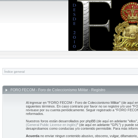
Índice general
FORO FECOM - Foro de Coleccionismo Militar - Registro
Al ingresar en "FORO FECOM - Foro de Coleccionismo Militar" (de aquí en
siguientes términos. En caso contrario por favor no se registre y/o use 
revisase por su cuenta periódicamente. Seguir registrado a "FORO FECOM
reformados.
Nuestros foros están desarrollados por phpBB (de aquí en adelante "ellos"
(General Public License en inglés)
" (de aquí en adelante "GPL") y puede 
desaprobamos como conductas y/o contenido permisible. Para más informa
Acuerda
no enviar ningun contenido abusivo, obsceno, vulgar, difamatorio