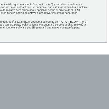
cación (de aquí en adelante "su contraseña") y una dirección de email
ión de datos aplicables en el país en el que estamos instalados. Cualquier
de registro será obligatoria u opcional, según el criterio de “FORO
sted tiene la opción de activar o desactivar los emails generados
s. Su contraseña garantiza el acceso a su cuenta en "FORO FECOM - Foro
 tercera parte, legítimamente le preguntará su contraseña. Si olvidó la
u email, luego el software phpBB generará una nueva contraseña para