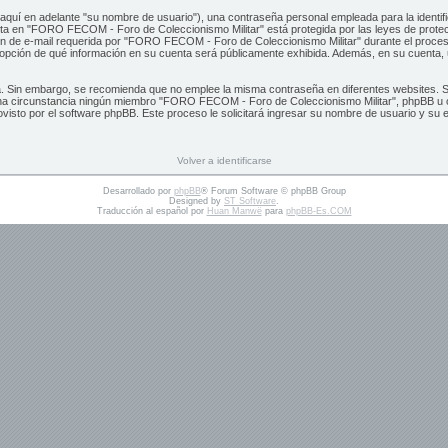
quí en adelante "su nombre de usuario"), una contraseña personal empleada para la identifi
enta en "FORO FECOM - Foro de Coleccionismo Militar" está protegida por las leyes de protecc
n de e-mail requerida por "FORO FECOM - Foro de Coleccionismo Militar" durante el proceso 
 opción de qué información en su cuenta será públicamente exhibida. Además, en su cuenta, u
gura. Sin embargo, se recomienda que no emplee la misma contraseña en diferentes website
na circunstancia ningún miembro "FORO FECOM - Foro de Coleccionismo Militar", phpBB u otra
ovisto por el software phpBB. Este proceso le solicitará ingresar su nombre de usuario y s
Volver a identificarse
Desarrollado por
phpBB
® Forum Software © phpBB Group
Designed by
ST Software
.
Traducción al español por
Huan Manwë
para
phpBB-Es.COM