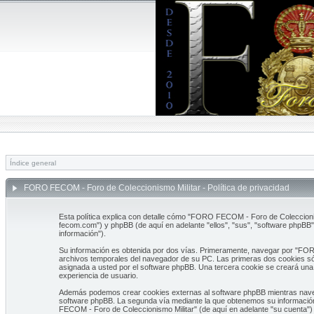
Índice general
FORO FECOM - Foro de Coleccionismo Militar - Política de privacidad
Esta política explica con detalle cómo "FORO FECOM - Foro de Coleccionis
fecom.com") y phpBB (de aquí en adelante "ellos", "sus", "software phpBB
información").
Su información es obtenida por dos vías. Primeramente, navegar por "FOR
archivos temporales del navegador de su PC. Las primeras dos cookies sólo 
asignada a usted por el software phpBB. Una tercera cookie se creará un
experiencia de usuario.
Además podemos crear cookies externas al software phpBB mientras naveg
software phpBB. La segunda vía mediante la que obtenemos su información 
FECOM - Foro de Coleccionismo Militar" (de aquí en adelante "su cuenta")