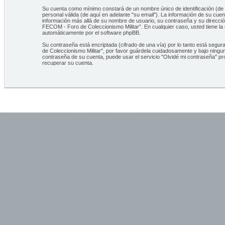
Su cuenta como mínimo constará de un nombre único de identificación (de a
personal válida (de aquí en adelante "su email"). La información de su cu
información más allá de su nombre de usuario, su contraseña y su direcció
FECOM - Foro de Coleccionismo Militar”. En cualquier caso, usted tiene la
automáticamente por el software phpBB.
Su contraseña está encriptada (cifrado de una vía) por lo tanto está se
de Coleccionismo Militar", por favor guárdela cuidadosamente y bajo ningu
contraseña de su cuenta, puede usar el servicio "Olvidé mi contraseña" pr
recuperar su cuenta.