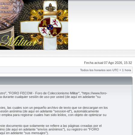
Fecha actual 07 Ago 2026, 15:32
Todos los horarios son UTC + 1 hora
stro", "FORO FECOM - Foro de Coleccionismo Militar", "https://www.foro-
 durante cualquier sesión de uso por usted (de aquí en adelante "su
ies, las cuales son un pequeño archivo de texto que se descargan en los
 sesión anónima (de aquí en adelante "session-id"), automáticamente
plea para registrar cuales han sido leídos, con objeto de optimizar su
te documento que solamente se refiere a las páginas creadas por el
nimo (de aquí en adelante "envíos anónimos"), su registro en "FORO
aquí en adelante "sus mensajes").