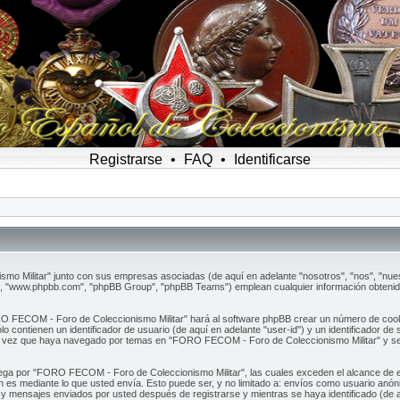
Registrarse
•
FAQ
•
Identificarse
mo Militar" junto con sus empresas asociadas (de aquí en adelante "nosotros", "nos", "nue
", "www.phpbb.com", "phpBB Group", "phpBB Teams") emplean cualquier información obtenida
O FECOM - Foro de Coleccionismo Militar" hará al software phpBB crear un número de cook
contienen un identificador de usuario (de aquí en adelante "user-id") y un identificador de
a vez que haya navegado por temas en "FORO FECOM - Foro de Coleccionismo Militar" y se em
a por "FORO FECOM - Foro de Coleccionismo Militar", las cuales exceden el alcance de es
es mediante lo que usted envía. Esto puede ser, y no limitado a: envíos como usuario anó
 y mensajes enviados por usted después de registrarse y mientras se haya identificado (de 