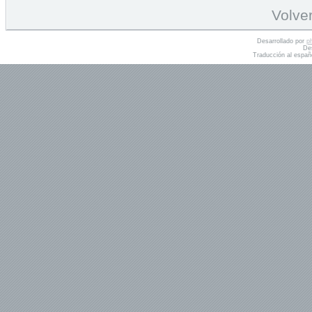
Volver
Desarrollado por
p
De
Traducción al españ