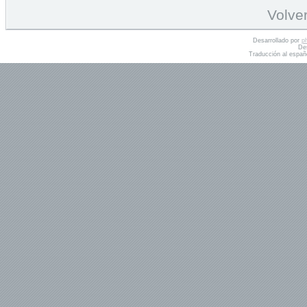
Volver
Desarrollado por
p
De
Traducción al españ