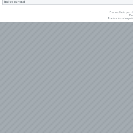
Índice general
Desarrollado por
p
De
Traducción al españ