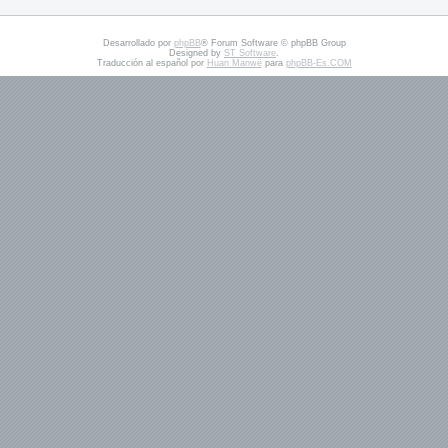
Desarrollado por
phpBB
® Forum Software © phpBB Group
Designed by
ST Software
.
Traducción al español por
Huan Manwë
para
phpBB-Es.COM