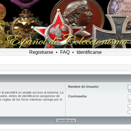
Registrarse
•
FAQ
•
Identificarse
Nombre de Usuario:
R
le permitirá un amplio acceso al sistema. La
rados. Antes de identificarse asegúrese de
Contraseña:
as reglas de los foros mientras navega por el
O