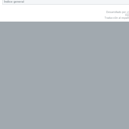
Índice general
Desarrollado por
p
De
Traducción al españ