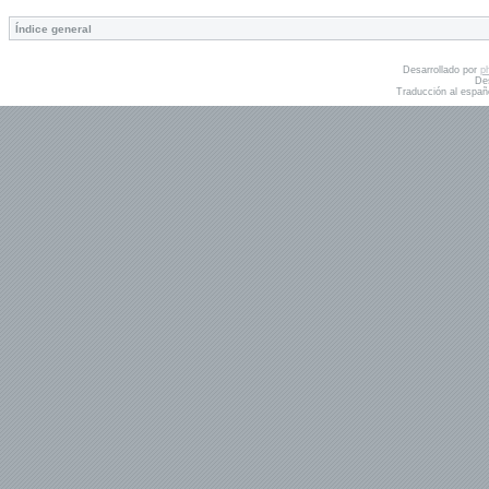
Índice general
Desarrollado por
p
De
Traducción al españ