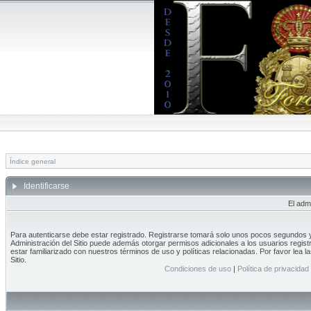
Índice general
Identificarse
El adm
Para autenticarse debe estar registrado. Registrarse tomará solo unos pocos segundos y 
Administración del Sitio puede además otorgar permisos adicionales a los usuarios regist
estar familiarizado con nuestros términos de uso y políticas relacionadas. Por favor lea l
Sitio.
Condiciones de uso
|
Política de privacidad