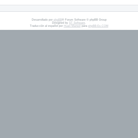
Desarrollado por
phpBB
® Forum Software © phpBB Group
Designed by
ST Software
.
Traducción al español por
Huan Manwë
para
phpBB-Es.COM