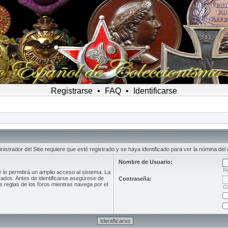
Registrarse
•
FAQ
•
Identificarse
inistrador del Sitio requiere que esté registrado y se haya identificado para ver la nómina del 
Nombre de Usuario:
R
le permitirá un amplio acceso al sistema. La
rados. Antes de identificarse asegúrese de
Contraseña:
as reglas de los foros mientras navega por el
O