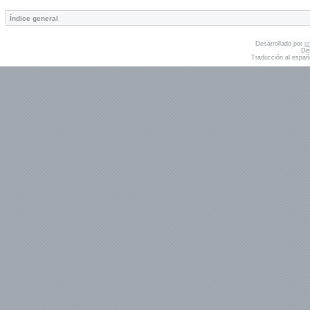
Índice general
Desarrollado por
p
De
Traducción al españ