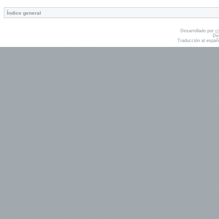
Índice general
Desarrollado por
p
De
Traducción al españ