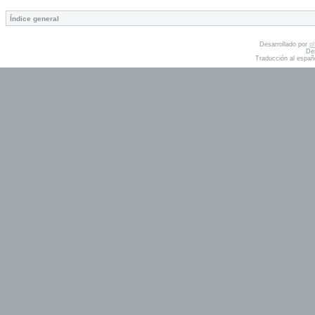
Índice general
Desarrollado por
p
De
Traducción al españ