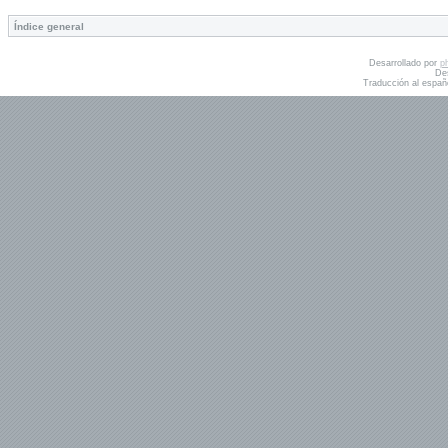
Índice general
Desarrollado por
p
De
Traducción al españ