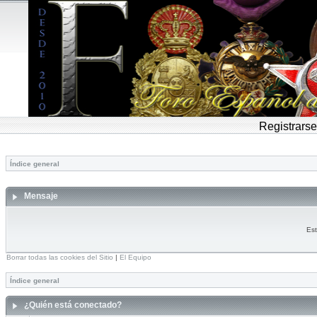
Registrarse
Índice general
Mensaje
Est
Borrar todas las cookies del Sitio
|
El Equipo
Índice general
¿Quién está conectado?