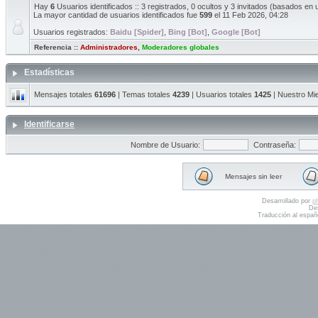
Hay
6
Usuarios identificados :: 3 registrados, 0 ocultos y 3 invitados (basados en 
La mayor cantidad de usuarios identificados fue
599
el 11 Feb 2026, 04:28
Usuarios registrados:
Baidu [Spider]
,
Bing [Bot]
,
Google [Bot]
Referencia ::
Administradores
,
Moderadores globales
Estadísticas
Mensajes totales
61696
| Temas totales
4239
| Usuarios totales
1425
| Nuestro Mi
Identificarse
Nombre de Usuario:
Contraseña:
Mensajes sin leer
Desarrollado por
p
De
Traducción al españ