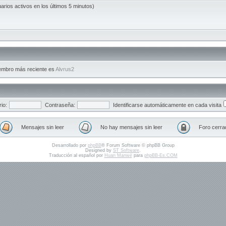
uarios activos en los últimos 5 minutos)
embro más reciente es
Alvrus2
io:
Contraseña:
Identificarse automáticamente en cada visita
Mensajes sin leer
No hay mensajes sin leer
Foro cerra
Desarrollado por
phpBB
® Forum Software © phpBB Group
Designed by
ST Software
.
Traducción al español por
Huan Manwë
para
phpBB-Es.COM