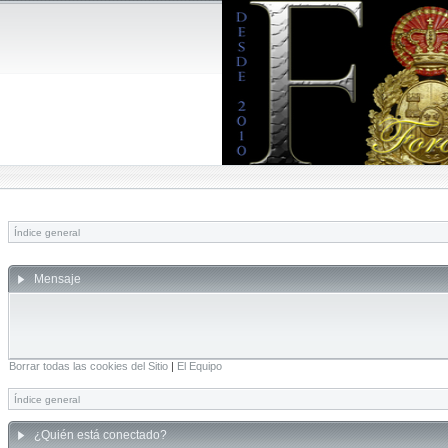
Índice general
Mensaje
Borrar todas las cookies del Sitio
|
El Equipo
Índice general
¿Quién está conectado?