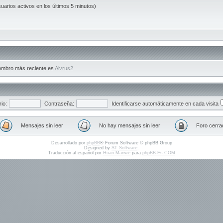
suarios activos en los últimos 5 minutos)
embro más reciente es
Alvrus2
io:
Contraseña:
Identificarse automáticamente en cada visita
Mensajes sin leer
No hay mensajes sin leer
Foro cerra
Desarrollado por
phpBB
® Forum Software © phpBB Group
Designed by
ST Software
.
Traducción al español por
Huan Manwë
para
phpBB-Es.COM