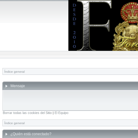
Índice general
Mensaje
Borrar todas las cookies del Sitio
|
El Equipo
Índice general
¿Quién está conectado?