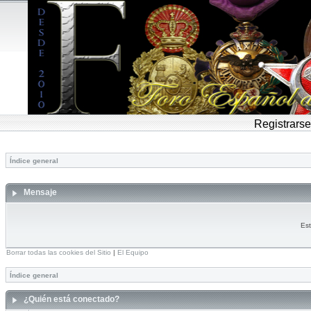
Registrarse
Índice general
Mensaje
Est
Borrar todas las cookies del Sitio
|
El Equipo
Índice general
¿Quién está conectado?