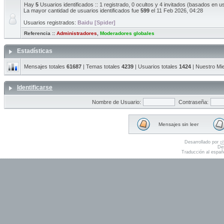
Hay
5
Usuarios identificados :: 1 registrado, 0 ocultos y 4 invitados (basados en u
La mayor cantidad de usuarios identificados fue
599
el 11 Feb 2026, 04:28
Usuarios registrados:
Baidu [Spider]
Referencia ::
Administradores
,
Moderadores globales
Estadísticas
Mensajes totales
61687
| Temas totales
4239
| Usuarios totales
1424
| Nuestro Mi
Identificarse
Nombre de Usuario:
Contraseña:
Mensajes sin leer
Desarrollado por
p
De
Traducción al españ