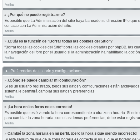
Arriba
» ¿Por qué no puedo registrarme?
Es posible que La Administración del sitio haya baneado su dirección IP o que 
contacto con La Administración del sitio.
Arriba
» ¿Cuál es la función de "Borrar todas las cookies del Sitio"?
"Borrar todas las cookies del Sitio" borra las cookies creadas por phpBB, las 
la navegación del foro por el usuario si la administración ha habilitado la opci
Arriba
Preferencias de usuario y configuraciones
» ¿Cómo se puede cambiar mi configuración?
Si es un usuario registrado, todos sus datos y configuraciones están archivados 
sistema le permitirá cambiar sus datos y preferencias.
Arriba
» ¡La hora en los foros no es correcta!
Es posible que esté viendo la hora correspondiente a otra zona horaria. Si este 
para cambiar la zona horaria, como las demás preferencias, debe estar registra
Arriba
» Cambié la zona horaria en mi perfil, ¡pero la hora sigue siendo incorrecto!
Si está seguro de que de la zona horaria es correcta al igual que el horario de