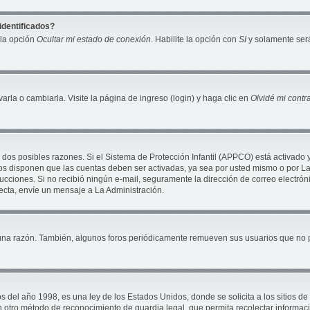
identificados?
 la opción
Ocultar mi estado de conexión
. Habilite la opción con
SI
y solamente será
la o cambiarla. Visite la página de ingreso (login) y haga clic en
Olvidé mi cont
 dos posibles razones. Si el Sistema de Protección Infantil (APPCO) está activado 
ros disponen que las cuentas deben ser activadas, ya sea por usted mismo o por La 
nstrucciones. Si no recibió ningún e-mail, seguramente la dirección de correo electró
recta, envíe un mensaje a La Administración.
una razón. También, algunos foros periódicamente remueven sus usuarios que no pu
 año 1998, es una ley de los Estados Unidos, donde se solicita a los sitios de In
ún otro método de reconocimiento de guardia legal, que permita recolectar informac