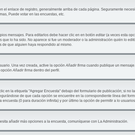
en el enlace de registro, generalmente arriba de cada página. Seguramente necesit
mas, Puede votar en las encuestas, etc.
pios mensajes. Para editarlos debe hacer clic en en botón
editar
(a veces esta opci
 que lo ha sido. No aparece si fue un moderador o la administración quién lo editó
és de que alguien haya respondido al mismo.
suario. Una vez creada, active la opción
Añadir firma
cuando publique un mensaje. 
a opción
Añadir firma
dentro del perfil.
c en la etiqueta "Agregar Encuesta" debajo del formulario de publicación; si no la
segurándose de que cada opción se encuentre en la correspondiente línea del for
a encuesta (0 para duración infinita) y por último la opción de permitir a lo usuario
necesita añadir más opciones a la encuesta, comuníquese con La Administración.