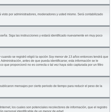
 visto por administradores, moderadores y usted mismo. Será contabilizado
raseña
. Siga las instrucciones y estará identificado nuevamente en muy poco
y cuando se registró eligió la opción
Soy menor de 13 años
entonces tendrá que
Administración, antes de que pueda identificarse; esta información se le
nico que proporcionó no es correcta o tal vez haya sido capturada por un filtro
blicaron mensajes por cierto periodo de tiempo para reducir el peso de la
ternet, los cuales son potenciales recolectores de información, que el registro
ión personal identificable de un menor de edad.