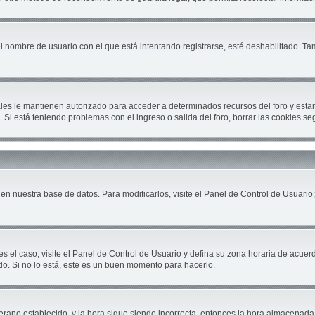
el nombre de usuario con el que está intentando registrarse, esté deshabilitado. T
cuales le mantienen autorizado para acceder a determinados recursos del foro y est
ón. Si está teniendo problemas con el ingreso o salida del foro, borrar las cookies 
en nuestra base de datos. Para modificarlos, visite el Panel de Control de Usuario;
es el caso, visite el Panel de Control de Usuario y defina su zona horaria de acuer
do. Si no lo está, este es un buen momento para hacerlo.
 verano establecido, y la hora sigue siendo incorrecta, entonces la hora almacenad