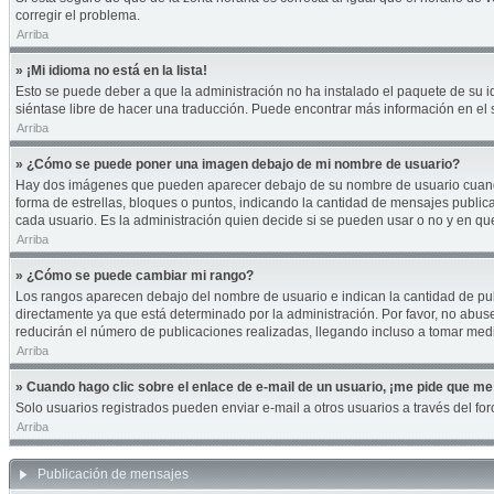
corregir el problema.
Arriba
» ¡Mi idioma no está en la lista!
Esto se puede deber a que la administración no ha instalado el paquete de su id
siéntase libre de hacer una traducción. Puede encontrar más información en el si
Arriba
» ¿Cómo se puede poner una imagen debajo de mi nombre de usuario?
Hay dos imágenes que pueden aparecer debajo de su nombre de usuario cuando es
forma de estrellas, bloques o puntos, indicando la cantidad de mensajes publi
cada usuario. Es la administración quien decide si se pueden usar o no y en q
Arriba
» ¿Cómo se puede cambiar mi rango?
Los rangos aparecen debajo del nombre de usuario e indican la cantidad de publ
directamente ya que está determinado por la administración. Por favor, no abuse
reducirán el número de publicaciones realizadas, llegando incluso a tomar medi
Arriba
» Cuando hago clic sobre el enlace de e-mail de un usuario, ¡me pide que me 
Solo usuarios registrados pueden enviar e-mail a otros usuarios a través del foro
Arriba
Publicación de mensajes