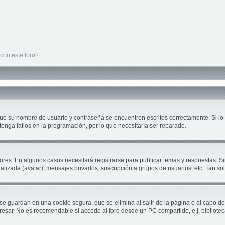
con este foro?
que su nombre de usuario y contraseña se encuentren escritos correctamente. Si 
tenga fallos en la programación, por lo que necesitaría ser reparado.
ores. En algunos casos necesitará registrarse para publicar temas y respuestas. Si
nalizada (avatar), mensajes privados, suscripción a grupos de usuarios, etc. Tan 
se guardan en una cookie segura, que se elimina al salir de la página o al cabo d
sar. No es recomendable si accede al foro desde un PC compartido, e.j. biblioteca, c