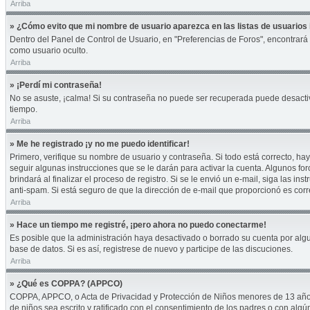
Arriba
» ¿Cómo evito que mi nombre de usuario aparezca en las listas de usuarios 
Dentro del Panel de Control de Usuario, en "Preferencias de Foros", encontrará
como usuario oculto.
Arriba
» ¡Perdí mi contraseña!
No se asuste, ¡calma! Si su contraseña no puede ser recuperada puede desactivar
tiempo.
Arriba
» Me he registrado ¡y no me puedo identificar!
Primero, verifique su nombre de usuario y contraseña. Si todo está correcto, hay
seguir algunas instrucciones que se le darán para activar la cuenta. Algunos fo
brindará al finalizar el proceso de registro. Si se le envió un e-mail, siga las i
anti-spam. Si está seguro de que la dirección de e-mail que proporcionó es cor
Arriba
» Hace un tiempo me registré, ¡pero ahora no puedo conectarme!
Es posible que la administración haya desactivado o borrado su cuenta por alg
base de datos. Si es así, registrese de nuevo y participe de las discuciones.
Arriba
» ¿Qué es COPPA? (APPCO)
COPPA, APPCO, o Acta de Privacidad y Protección de Niños menores de 13 años del
de niños sea escrito y ratificado con el consentimiento de los padres o con alg