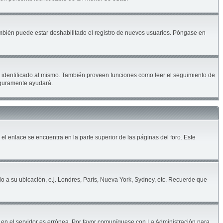
ambién puede estar deshabilitado el registro de nuevos usuarios. Póngase en
ar identificado al mismo. También proveen funciones como leer el seguimiento de
seguramente ayudará.
 el enlace se encuentra en la parte superior de las páginas del foro. Este
do a su ubicación, e.j. Londres, París, Nueva York, Sydney, etc. Recuerde que
a en el servidor es errónea. Por favor comuníquese con La Administración para