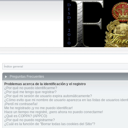
Índice general
Preguntas Frecuentes
Problemas acerca de la identificación y el registro
¿Por qué no puedo identificarme?
¿Por qué me tengo que registrar?
¿Por qué mi sesión de usuario expira automáticamente?
¿Cómo evito que mi nombre de usuario aparezca en las listas de usuarios ident
¡Perdí mi contraseña!
Me he registrado ¡y no me puedo identificar!
Hace un tiempo me registré, ¡pero ahora no puedo conectarme!
¿Qué es COPPA? (APPCO)
¿Por qué no puedo registrarme?
¿Cuál es la función de "Borrar todas las cookies del Sitio"?