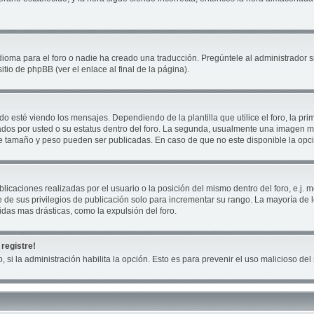
ioma para el foro o nadie ha creado una traducción. Pregúntele al administrador si
tio de phpBB (ver el enlace al final de la página).
té viendo los mensajes. Dependiendo de la plantilla que utilice el foro, la prim
cados por usted o su estatus dentro del foro. La segunda, usualmente una imagen
ue tamaño y peso pueden ser publicadas. En caso de que no este disponible la opc
icaciones realizadas por el usuario o la posición del mismo dentro del foro, e.j
 de sus privilegios de publicación solo para incrementar su rango. La mayoría de 
das mas drásticas, como la expulsión del foro.
registre!
, si la administración habilita la opción. Esto es para prevenir el uso malicioso d