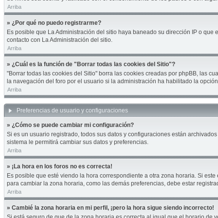
Arriba
» ¿Por qué no puedo registrarme?
Es posible que La Administración del sitio haya baneado su dirección IP o que 
contacto con La Administración del sitio.
Arriba
» ¿Cuál es la función de "Borrar todas las cookies del Sitio"?
"Borrar todas las cookies del Sitio" borra las cookies creadas por phpBB, las 
la navegación del foro por el usuario si la administración ha habilitado la opci
Arriba
Preferencias de usuario y configuraciones
» ¿Cómo se puede cambiar mi configuración?
Si es un usuario registrado, todos sus datos y configuraciones están archivados 
sistema le permitirá cambiar sus datos y preferencias.
Arriba
» ¡La hora en los foros no es correcta!
Es posible que esté viendo la hora correspondiente a otra zona horaria. Si este 
para cambiar la zona horaria, como las demás preferencias, debe estar registra
Arriba
» Cambié la zona horaria en mi perfil, ¡pero la hora sigue siendo incorrecto!
Si está seguro de que de la zona horaria es correcta al igual que el horario de