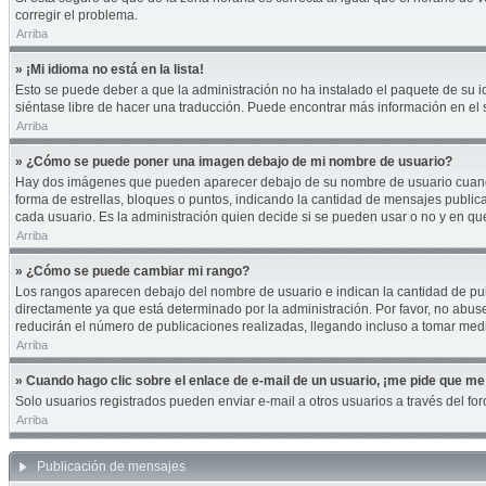
corregir el problema.
Arriba
» ¡Mi idioma no está en la lista!
Esto se puede deber a que la administración no ha instalado el paquete de su id
siéntase libre de hacer una traducción. Puede encontrar más información en el si
Arriba
» ¿Cómo se puede poner una imagen debajo de mi nombre de usuario?
Hay dos imágenes que pueden aparecer debajo de su nombre de usuario cuando es
forma de estrellas, bloques o puntos, indicando la cantidad de mensajes publi
cada usuario. Es la administración quien decide si se pueden usar o no y en q
Arriba
» ¿Cómo se puede cambiar mi rango?
Los rangos aparecen debajo del nombre de usuario e indican la cantidad de publ
directamente ya que está determinado por la administración. Por favor, no abuse
reducirán el número de publicaciones realizadas, llegando incluso a tomar medi
Arriba
» Cuando hago clic sobre el enlace de e-mail de un usuario, ¡me pide que me 
Solo usuarios registrados pueden enviar e-mail a otros usuarios a través del foro
Arriba
Publicación de mensajes