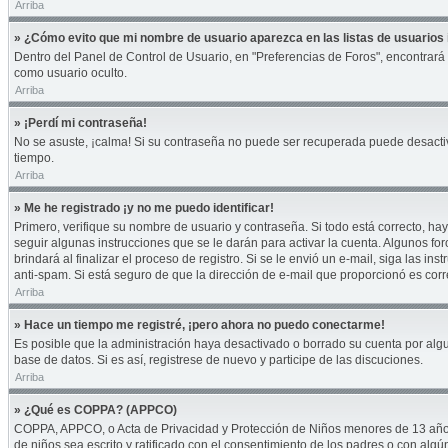
Arriba
» ¿Cómo evito que mi nombre de usuario aparezca en las listas de usuarios 
Dentro del Panel de Control de Usuario, en "Preferencias de Foros", encontrará
como usuario oculto.
Arriba
» ¡Perdí mi contraseña!
No se asuste, ¡calma! Si su contraseña no puede ser recuperada puede desactivar
tiempo.
Arriba
» Me he registrado ¡y no me puedo identificar!
Primero, verifique su nombre de usuario y contraseña. Si todo está correcto, hay
seguir algunas instrucciones que se le darán para activar la cuenta. Algunos fo
brindará al finalizar el proceso de registro. Si se le envió un e-mail, siga las i
anti-spam. Si está seguro de que la dirección de e-mail que proporcionó es cor
Arriba
» Hace un tiempo me registré, ¡pero ahora no puedo conectarme!
Es posible que la administración haya desactivado o borrado su cuenta por alg
base de datos. Si es así, registrese de nuevo y participe de las discuciones.
Arriba
» ¿Qué es COPPA? (APPCO)
COPPA, APPCO, o Acta de Privacidad y Protección de Niños menores de 13 años del
de niños sea escrito y ratificado con el consentimiento de los padres o con alg