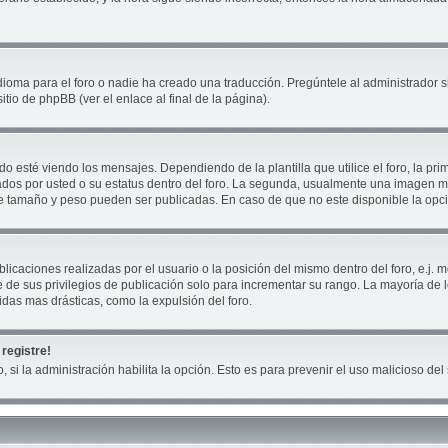
ioma para el foro o nadie ha creado una traducción. Pregúntele al administrador si
tio de phpBB (ver el enlace al final de la página).
té viendo los mensajes. Dependiendo de la plantilla que utilice el foro, la prim
cados por usted o su estatus dentro del foro. La segunda, usualmente una imagen
ue tamaño y peso pueden ser publicadas. En caso de que no este disponible la opc
icaciones realizadas por el usuario o la posición del mismo dentro del foro, e.j
 de sus privilegios de publicación solo para incrementar su rango. La mayoría de 
das mas drásticas, como la expulsión del foro.
registre!
, si la administración habilita la opción. Esto es para prevenir el uso malicioso d