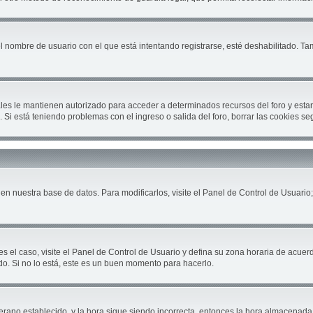
el nombre de usuario con el que está intentando registrarse, esté deshabilitado. T
cuales le mantienen autorizado para acceder a determinados recursos del foro y est
ón. Si está teniendo problemas con el ingreso o salida del foro, borrar las cookies 
en nuestra base de datos. Para modificarlos, visite el Panel de Control de Usuario;
es el caso, visite el Panel de Control de Usuario y defina su zona horaria de acuer
do. Si no lo está, este es un buen momento para hacerlo.
 verano establecido, y la hora sigue siendo incorrecta, entonces la hora almacenad