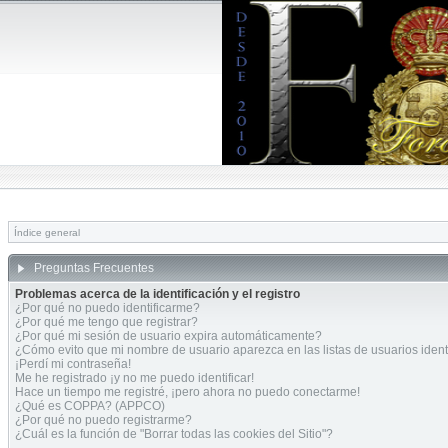
Índice general
Preguntas Frecuentes
Problemas acerca de la identificación y el registro
¿Por qué no puedo identificarme?
¿Por qué me tengo que registrar?
¿Por qué mi sesión de usuario expira automáticamente?
¿Cómo evito que mi nombre de usuario aparezca en las listas de usuarios ident
¡Perdí mi contraseña!
Me he registrado ¡y no me puedo identificar!
Hace un tiempo me registré, ¡pero ahora no puedo conectarme!
¿Qué es COPPA? (APPCO)
¿Por qué no puedo registrarme?
¿Cuál es la función de "Borrar todas las cookies del Sitio"?