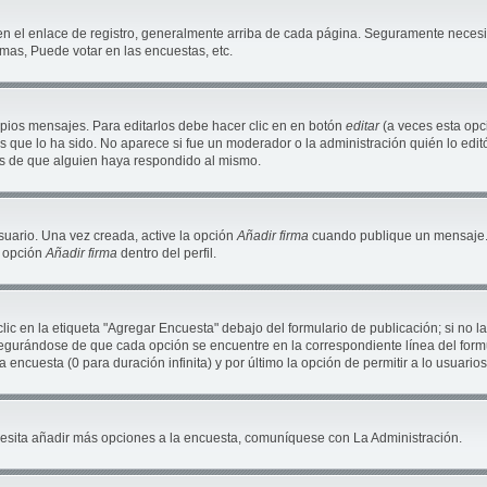
en el enlace de registro, generalmente arriba de cada página. Seguramente necesit
mas, Puede votar en las encuestas, etc.
pios mensajes. Para editarlos debe hacer clic en en botón
editar
(a veces esta opci
 que lo ha sido. No aparece si fue un moderador o la administración quién lo editó
és de que alguien haya respondido al mismo.
suario. Una vez creada, active la opción
Añadir firma
cuando publique un mensaje. 
a opción
Añadir firma
dentro del perfil.
c en la etiqueta "Agregar Encuesta" debajo del formulario de publicación; si no la
segurándose de que cada opción se encuentre en la correspondiente línea del for
a encuesta (0 para duración infinita) y por último la opción de permitir a lo usuario
necesita añadir más opciones a la encuesta, comuníquese con La Administración.