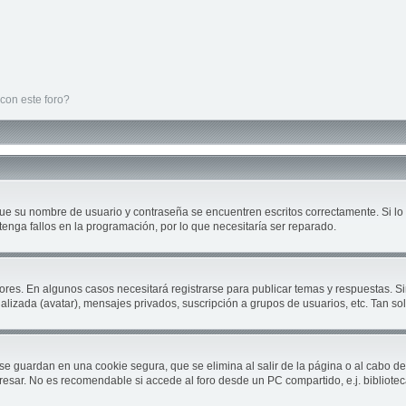
con este foro?
que su nombre de usuario y contraseña se encuentren escritos correctamente. Si 
tenga fallos en la programación, por lo que necesitaría ser reparado.
ores. En algunos casos necesitará registrarse para publicar temas y respuestas. Si
nalizada (avatar), mensajes privados, suscripción a grupos de usuarios, etc. Tan 
se guardan en una cookie segura, que se elimina al salir de la página o al cabo d
sar. No es recomendable si accede al foro desde un PC compartido, e.j. biblioteca, c