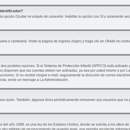
identificados?
 la opción
Ocultar mi estado de conexión
. Habilite la opción con
SI
y solamente será
la o cambiarla. Visite la página de ingreso (login) y haga clic en
Olvidé mi cont
 dos posibles razones. Si el Sistema de Protección Infantil (APPCO) está activado 
ros disponen que las cuentas deben ser activadas, ya sea por usted mismo o por La 
nstrucciones. Si no recibió ningún e-mail, seguramente la dirección de correo electró
recta, envíe un mensaje a La Administración.
una razón. También, algunos foros periódicamente remueven sus usuarios que no pu
 año 1998, es una ley de los Estados Unidos, donde se solicita a los sitios de In
ún otro método de reconocimiento de guardia legal, que permita recolectar informac