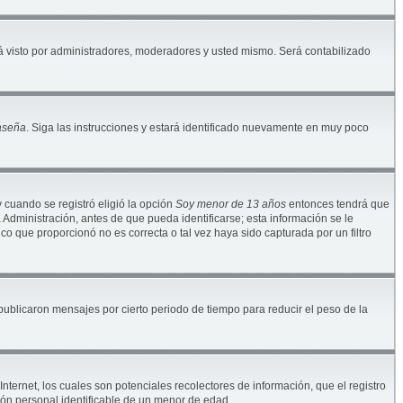
 visto por administradores, moderadores y usted mismo. Será contabilizado
raseña
. Siga las instrucciones y estará identificado nuevamente en muy poco
y cuando se registró eligió la opción
Soy menor de 13 años
entonces tendrá que
Administración, antes de que pueda identificarse; esta información se le
nico que proporcionó no es correcta o tal vez haya sido capturada por un filtro
blicaron mensajes por cierto periodo de tiempo para reducir el peso de la
ternet, los cuales son potenciales recolectores de información, que el registro
ión personal identificable de un menor de edad.