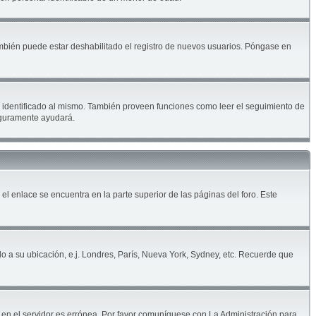
ambién puede estar deshabilitado el registro de nuevos usuarios. Póngase en
ar identificado al mismo. También proveen funciones como leer el seguimiento de
seguramente ayudará.
 el enlace se encuentra en la parte superior de las páginas del foro. Este
do a su ubicación, e.j. Londres, París, Nueva York, Sydney, etc. Recuerde que
a en el servidor es errónea. Por favor comuníquese con La Administración para